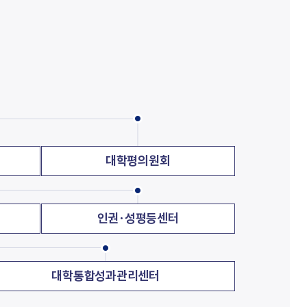
회사연구소
산학협력단
산학협력센터
보동영상
현장실습지원센터
공동기기센터
기업지원센터
보동영상
부산가톨릭상담센터
라파엘노인데이케어센터
언어청각임상센터
호스피스완화케어센터
AI융합센터
방사선능분석센터
진단검사연구센터
대학평의원회
체외진단의료기기 실증지원센터
전문방사선사교육센터
치과기술혁신센터
적정기술연구소
인권성평등센터
인권·성평등센터
KS바이오분석센터
사상여성인력개발센터
부산강서구정신건강복지센터
새창열림
복이음센터
대학통합성과관리센터