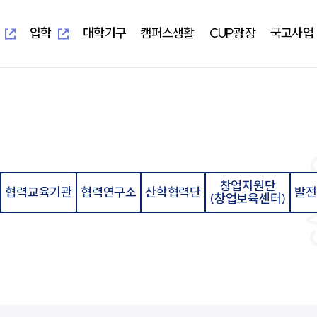
새
새
창
창
열
열
입학
대학기구
캠퍼스생활
CUP광장
국고사업
림
림
새창열림
새창열림
-UIS)
개교 기념 사업
보건과학대학
대학본부
학생편의정보안내
알립니다
지역혁신중심 대학지원체계(RISE)
대학이
학사학
부속시
학생자
임상병리학과
교무처
학생생활교육관(기숙사)
일반공지
교육 헌
임상병
중앙도서
총학생
물리치료학과
학생처
식당&매점
학사공지
대학이
물리치
정보전
동아리
방사선학과
기획처
식단표
장학공지
중장기 
방사선
신문사
치기공학과
사무처
CUP GYM
행사모집
특성화
치기공
방송국
창업지원단
병원경영학과
교목처
인터넷증명발급
언론보도
병원경
학생생
협력교육기관
협력연구소
산학협력단
발전
(창업보육센터)
언어청각치료학과
입학처
국제학생증발급신청
포토포커스
예비군
규정집
대학요
산업안전보건학과
국제교류처
서울디지털대학교
취업정보
성서교
연구처
Office 365
연구정보
학생상
개인정보 목적 외 이용 및 제3자
터
교양대학
자율전
제공
교수학
건강증
진로취
인성교양학부
자율전
협력교육기관
협력연