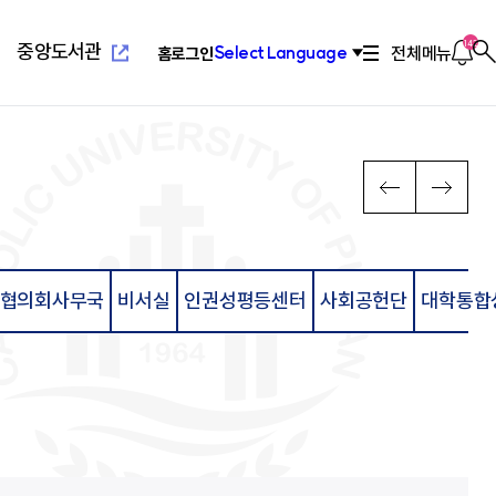
새
창
열
알
142
중앙도서관
전체메뉴
Select Language
홈
로그인
찾
림
림
기
새창열
념
위특별과정(야간)
설
치기구
고교교육기여대학지원사업
연혁/발전사
응용과학대학
부설교육기관
인터넷증명발급
다
PREV
NEXT
음
장
리학과
관(사피엔스관)
회
2010년대 ~ 현재
환경공학과
평생교육원
념
료학과
산원
연합회
2000년대 ~ 2009
환경행정학과
국제교육원
메
발전 계획
학과
1990 ~ 1999
컴퓨터공학과
뉴
계획
학과
1960 ~ 1989
소프트웨어학과
영학과
활교육관
컴퓨터정보공학과
협의회사무국
비서실
인권성평등센터
사회공헌단
대학통합
로
대대
소방방재학과
새창열
람
학교법인성모학원
육원
이
담·장애소수학생지원센
동
공학부
습개발센터
진센터
창업지원센터
공학부
구소
산학협력단