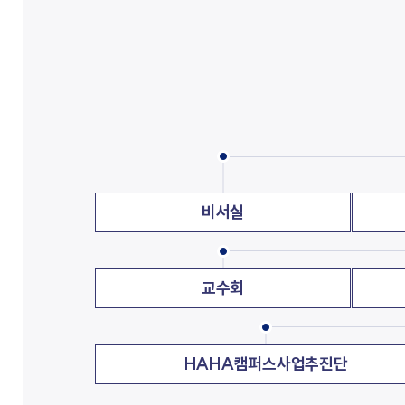
교가
사회복지상담심리학과
상담심리학과
간호과학연구소
글로벌한국학부
보건과학연구소
교내전화번호
미래설계융합학부
병원경영컨설팅연구소
응용과학연구소
경영사회복지연구소
행정부서
인문학연구소
대학/학과
신앙과삶연구소
기타
대학중점융합연구소
교양교육연구소
비서실
창업지원단
교수회
(창업보육센터)
사회공헌단
HAHA캠퍼스사업추진단