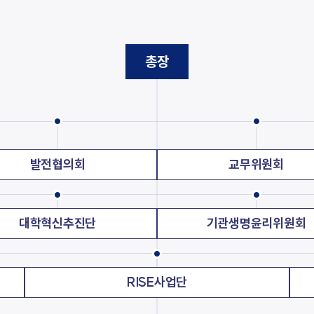
음악교육원
부산교
부산가톨릭신학원
찾아오시는길
학교홍
총장
교통안내
학교홍
캠퍼스 맵
발전협의회
교무위원회
새창열림
새창열림
발전협의회사무국
비서실
대학혁신추진단
기관생명윤리위원회
새창열림
대학통합성과관리센터
중독회
RISE사업단