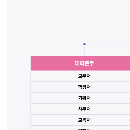
대학본부
교무처
학생처
기획처
사무처
교목처