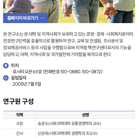
홈페이지 바로가기
본 연구소는 본 대학 및 지역사회가 보유하고 있는 경영·경제·사회복지분야의
전문연구인력을 효율적으로 활용하여 연구, 교육 및 컨설팅, 조사분석 및
정보제공서비스 등의 사업을 수행함으로써 지역중 핵연구센터로서의 기능을
담당하고, 대학, 지역사회 및 국가발전에 기여함을 목적으로 한다.
위치
: 로사리오관 611호 (전화번호:510-0880; 510-0872)
설립일자
: 2005년 7월 11일
연구원 구성
직책
성명
소장
송경수(사회과학대학 유통경영학과 교수)
간사
신성욱(사회과학대학 경영학과 조교수)