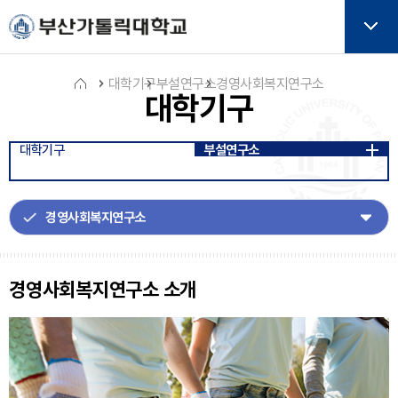
주메뉴로 가기
본문으로 가기
하단으로 가기
버튼
대학기구
부설연구소
경영사회복지연구소
대학기구
홈
대학기구
부설연구소
아
이
콘
경영사회복지연구소 소개