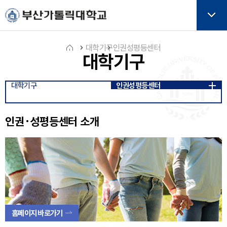
주메뉴로 가기
본문으로 가기
하단으로 가기
버튼
대학기구
인권성평등센터
대학기구
홈
대학기구
인권성평등센터
아
이
콘
인권·성평등센터 소개
홈페이지 바로가기