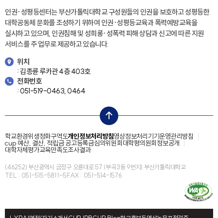
인권·성평등센터는 부산가톨릭대학교 구성원들의 인권을 보호하고 성평등한
대학공동체 문화를 조성하기 위하여 인권·성평등교육과 폭력예방교육을
실시하고 있으며, 인권침해 및 성희롱·성폭력 피해 상담과 신고에 따른 지원
서비스를 주 업무로 제공하고 있습니다.
위치
: 김종륜 루카관 4층 403호
전화번호
: 051-519-0463, 0464
top
학교환경위생정화구역도
개인정보처리방침
영상정보처리기기운영관리방침
cup 예산, 결산, 적립금 공고
등록금심의위원회
대학평의원회
정보공개
대학자체평가
교육만족도조사결과
(46252) 부산광역시 금정구 오륜대로 57 (부곡3동 9번지) 부산가톨릭대학교
TEL : 051-515-5811~5
FAX : 051-514-1576
LXP
AI면접/자기소개서
CUP IRB
CUP Blog
학교홍보동영상
논문표절검증