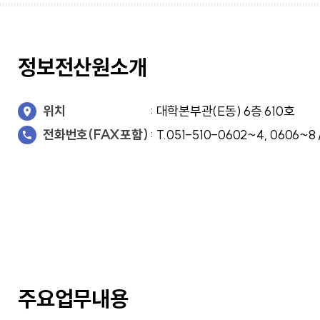
교가
사회복지상담심리학과
상담심리학과
간호과학연구소
글로벌한국학부
보건과학연구소
교내전화번호
미래설계융합학부
병원경영컨설팅연구소
정보전산원소개
응용과학연구소
경영사회복지연구소
행정부서
인문학연구소
대학/학과
신앙과삶연구소
기타
위치
: 대학본부관(E동) 6층 610호
대학중점융합연구소
교양교육연구소
전화번호(FAX포함)
: T.051-510-0602~4, 0606~8 
창업지원단
(창업보육센터)
사회공헌단
주요업무내용