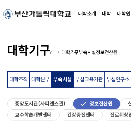
주메뉴로 가기
본문으로 가기
하단으로 가기
대학소개
대학
대학원
대학소개
대학
대학기구
캠퍼스생활
CUP광장
국고사업
총장실
간호대학
대학조직
학사정보
CUP 광장
대학혁신지원사업(CUP
대학기구
홈
새로운 도전을 향한 걸음에
새로운 도전을 향한 걸음에
새로운 도전을 향한 걸음에
새로운 도전을 향한 걸음에
새로운 도전을 향한 걸음에
새로운 도전을 향한 걸음에
대학기구
부속시설
정보전산원
약력
간호학과
학사일정
학생행사
아
발맞춰 함께하는 대학교
발맞춰 함께하는 대학교
발맞춰 함께하는 대학교
발맞춰 함께하는 대학교
발맞춰 함께하는 대학교
발맞춰 함께하는 대학교
취임사
노인복지보건학과
학사정보시스템
FAQ
이
통합인재양성관리시스템
Q&A
LXP
자유게시판
콘
학사안내
언론영상게시판
대학조직
대학본부
부속시설
부설교육기관
부설연구소
비교과가이드북
학교상징
비교과 월별 계획
온라인 서식
심볼마크
사회과학대학
중앙도서관(사피엔스관)
정보전산원
전용컬러
로고타입
교수학습개발센터
건강증진센터
진로취창
시그니처
경영학과
앰블램
유통마케팅학과
UI메뉴얼
경영정보학과
부설연구소
학교상징
사회복지학과