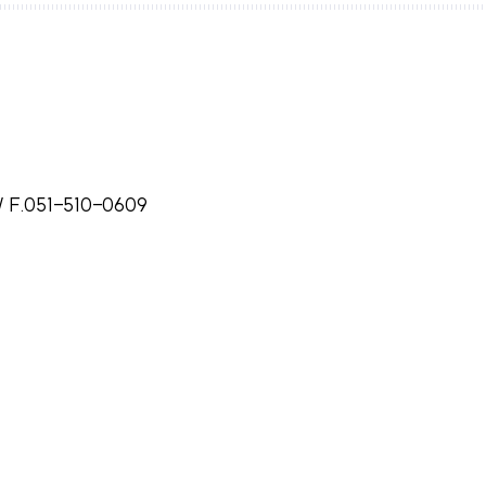
음악교육원
부산교
부산가톨릭신학원
찾아오시는길
학교홍
교통안내
학교홍
캠퍼스 맵
/ F.051-510-0609
새창열림
새창열림
발전협의회사무국
비서실
새창열림
대학통합성과관리센터
중독회