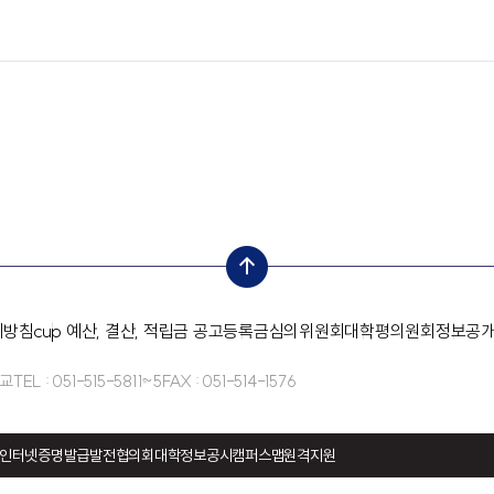
top
리방침
cup 예산, 결산, 적립금 공고
등록금심의위원회
대학평의원회
정보공
학교
TEL : 051-515-5811~5
FAX : 051-514-1576
인터넷증명발급
발전협의회
대학정보공시
캠퍼스맵
원격지원