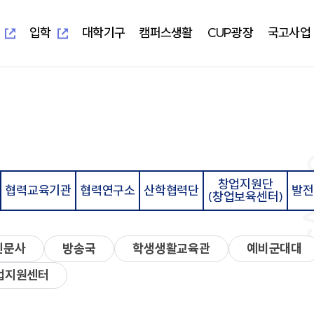
새
새
창
창
열
열
입학
대학기구
캠퍼스생활
CUP광장
국고사업
림
림
새창열림
새창열림
-UIS)
개교 기념 사업
보건과학대학
대학본부
학생편의정보안내
알립니다
지역혁신중심 대학지원체계(RISE)
대학이
학사학
부속시
학생자
임상병리학과
교무처
학생생활교육관(기숙사)
일반공지
교육 헌
임상병
중앙도서
총학생
물리치료학과
학생처
식당&매점
학사공지
대학이
물리치
정보전
동아리
방사선학과
기획처
식단표
장학공지
중장기 
방사선
신문사
치기공학과
사무처
CUP GYM
행사모집
특성화
치기공
방송국
창업지원단
병원경영학과
교목처
인터넷증명발급
언론보도
병원경
학생생
협력교육기관
협력연구소
산학협력단
발전
(창업보육센터)
언어청각치료학과
입학처
국제학생증발급신청
포토포커스
예비군
규정집
대학요
산업안전보건학과
국제교류처
서울디지털대학교
취업정보
성서교
연구처
Office 365
연구정보
학생상
개인정보 목적 외 이용 및 제3자
터
교양대학
자율전
제공
교수학
신문사
방송국
학생생활교육관
예비군대대
건강증
진로취
업지원센터
인성교양학부
자율전
협력교육기관
협력연