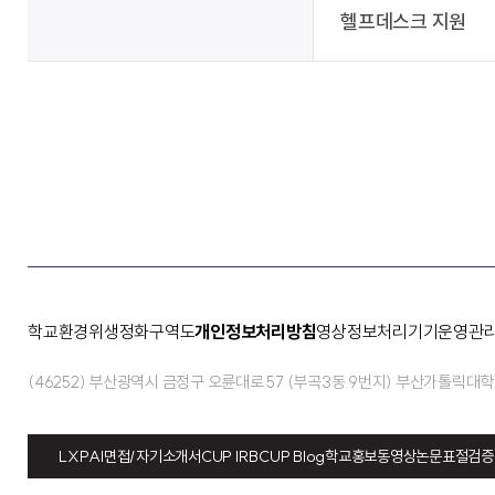
헬프데스크 지원
학교환경위생정화구역도
개인정보처리방침
영상정보처리기기운영관
(46252) 부산광역시 금정구 오륜대로 57 (부곡3동 9번지) 부산가톨릭대
LXP
AI면접/자기소개서
CUP IRB
CUP Blog
학교홍보동영상
논문표절검증