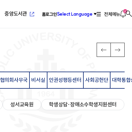
새
창
열
알
133
중앙도서관
전체메뉴
Select Language
홈
로그인
찾
림
림
기
새창열
념
위특별과정(야간)
설
치기구
고교교육기여대학지원사업
연혁/발전사
응용과학대학
부설교육기관
인터넷증명발급
이
다
PREV
NEXT
전
음
장
리학과
관(사피엔스관)
회
2010년대 ~ 현재
환경공학과
평생교육원
념
료학과
산원
연합회
2000년대 ~ 2009
환경행정학과
국제교육원
메
메
발전 계획
학과
1990 ~ 1999
컴퓨터공학과
뉴
뉴
계획
학과
1960 ~ 1989
소프트웨어학과
영학과
활교육관
컴퓨터정보공학과
협의회사무국
비서실
인권성평등센터
사회공헌단
대학통합
로
로
대대
소방방재학과
새창열
람
학교법인성모학원
육원
이
이
담·장애소수학생지원센
동
동
공학부
습개발센터
성서교육원
학생상담·장애소수학생지원센터
진센터
창업지원센터
공학부
구소
산학협력단