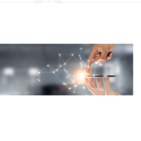
회사연구소
산학협력단
산학협력센터
보동영상
현장실습지원센터
공동기기센터
기업지원센터
보동영상
부산가톨릭상담센터
라파엘노인데이케어센터
언어청각임상센터
호스피스완화케어센터
AI융합센터
방사선능분석센터
진단검사연구센터
체외진단의료기기 실증지원센터
전문방사선사교육센터
치과기술혁신센터
적정기술연구소
인권성평등센터
KS바이오분석센터
사상여성인력개발센터
부산강서구정신건강복지센터
새창열림
복이음센터