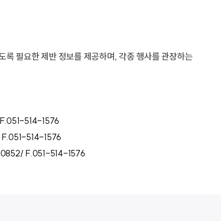
음악교육원
부산교
부산가톨릭신학원
찾아오시는길
학교홍
교통안내
학교홍
도록 필요한 제반 정보를 제공하며, 각종 행사를 관장하는
캠퍼스 맵
 F.051-514-1576
 F.051-514-1576
새창열림
새창열림
발전협의회사무국
비서실
 0852/ F.051-514-1576
새창열림
대학통합성과관리센터
중독회