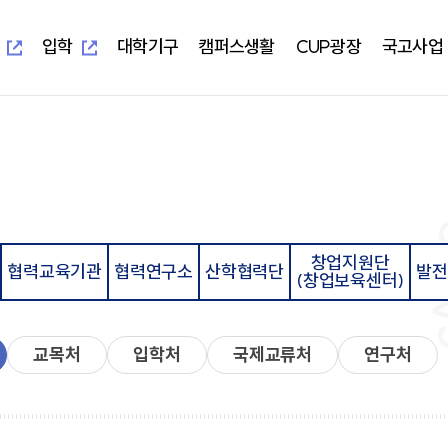
새
새
창
창
열
열
입학
대학기구
캠퍼스생활
CUP광장
국고사업
림
림
새창열림
새창열림
-UIS)
개교 기념 사업
보건과학대학
대학본부
학생편의정보안내
알립니다
지역혁신중심 대학지원체계(RISE)
대학이
학사학
부속시
학생자
임상병리학과
교무처
학생생활교육관(기숙사)
일반공지
교육 헌
임상병
중앙도서
총학생
물리치료학과
학생처
식당&매점
학사공지
대학이
물리치
정보전
동아리
방사선학과
기획처
식단표
장학공지
중장기 
방사선
신문사
치기공학과
사무처
CUP GYM
행사모집
특성화
치기공
방송국
창업지원단
병원경영학과
교목처
인터넷증명발급
언론보도
병원경
학생생
협력교육기관
협력연구소
산학협력단
발전
(창업보육센터)
언어청각치료학과
입학처
국제학생증발급신청
포토포커스
예비군
규정집
대학요
산업안전보건학과
국제교류처
서울디지털대학교
취업정보
성서교
연구처
Office 365
연구정보
학생상
개인정보 목적 외 이용 및 제3자
터
교양대학
자율전
제공
교수학
교목처
입학처
국제교류처
연구처
건강증
진로취
인성교양학부
자율전
협력교육기관
협력연