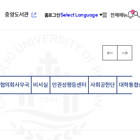
새
창
열
알
145
중앙도서관
전체메뉴
Select Language
홈
로그인
찾
림
림
기
새창열
념
위특별과정(야간)
설
치기구
고교교육기여대학지원사업
연혁/발전사
응용과학대학
부설교육기관
인터넷증명발급
이
다
PREV
NEXT
전
음
장
리학과
관(사피엔스관)
회
2010년대 ~ 현재
환경공학과
평생교육원
념
료학과
산원
연합회
2000년대 ~ 2009
환경행정학과
국제교육원
메
메
발전 계획
학과
1990 ~ 1999
컴퓨터공학과
뉴
뉴
계획
학과
1960 ~ 1989
소프트웨어학과
영학과
활교육관
컴퓨터정보공학과
협의회사무국
비서실
인권성평등센터
사회공헌단
대학통합
로
로
대대
소방방재학과
새창열
람
학교법인성모학원
육원
이
이
담·장애소수학생지원센
동
동
공학부
습개발센터
진센터
창업지원센터
공학부
구소
산학협력단