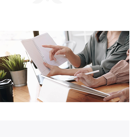
회사연구소
산학협력단
산학협력센터
보동영상
현장실습지원센터
공동기기센터
기업지원센터
보동영상
부산가톨릭상담센터
라파엘노인데이케어센터
언어청각임상센터
호스피스완화케어센터
AI융합센터
방사선능분석센터
진단검사연구센터
체외진단의료기기 실증지원센터
전문방사선사교육센터
치과기술혁신센터
적정기술연구소
인권성평등센터
KS바이오분석센터
사상여성인력개발센터
부산강서구정신건강복지센터
새창열림
복이음센터