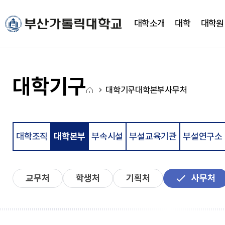
주메뉴로 가기
본문으로 가기
하단으로 가기
대학소개
대학
대학원
대학소개
대학
대학기구
캠퍼스생활
CUP광장
국고사업
총장실
간호대학
대학조직
학사정보
CUP 광장
대학혁신지원사업(CUP
대학기구
홈
새로운 도전을 향한 걸음에
새로운 도전을 향한 걸음에
새로운 도전을 향한 걸음에
새로운 도전을 향한 걸음에
새로운 도전을 향한 걸음에
새로운 도전을 향한 걸음에
대학기구
대학본부
사무처
약력
간호학과
학사일정
학생행사
아
발맞춰 함께하는 대학교
발맞춰 함께하는 대학교
발맞춰 함께하는 대학교
발맞춰 함께하는 대학교
발맞춰 함께하는 대학교
발맞춰 함께하는 대학교
취임사
노인복지보건학과
학사정보시스템
FAQ
이
통합인재양성관리시스템
Q&A
LXP
자유게시판
콘
학사안내
언론영상게시판
대학조직
대학본부
부속시설
부설교육기관
부설연구소
비교과가이드북
학교상징
비교과 월별 계획
온라인 서식
심볼마크
사회과학대학
교무처
학생처
기획처
사무처
전용컬러
로고타입
시그니처
경영학과
앰블램
유통마케팅학과
UI메뉴얼
경영정보학과
부설연구소
학교상징
사회복지학과