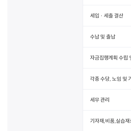
세입 · 세출 결산
수납 및 출납
자금집행계획 수립 
각종 수당, 노임 및
세무 관리
기자재,비품,실습재