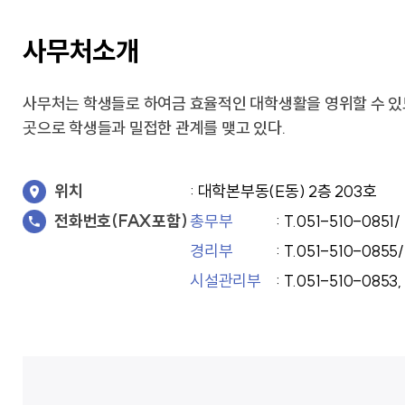
교가
사회복지상담심리학과
상담심리학과
간호과학연구소
사무처소개
글로벌한국학부
보건과학연구소
교내전화번호
미래설계융합학부
병원경영컨설팅연구소
응용과학연구소
경영사회복지연구소
행정부서
사무처는 학생들로 하여금 효율적인 대학생활을 영위할 수 있
인문학연구소
대학/학과
곳으로 학생들과 밀접한 관계를 맺고 있다.
신앙과삶연구소
기타
대학중점융합연구소
교양교육연구소
위치
: 대학본부동(E동) 2층 203호
전화번호(FAX포함)
총무부
: T.051-510-0851/
경리부
: T.051-510-0855/
창업지원단
시설관리부
: T.051-510-0853,
(창업보육센터)
사회공헌단