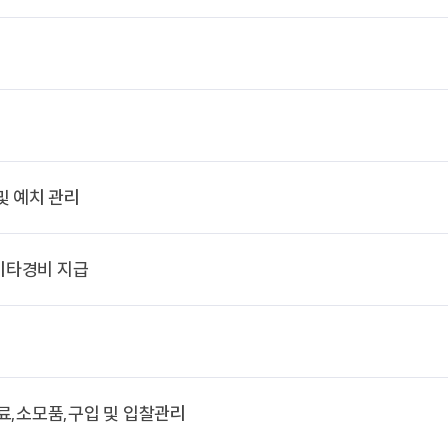
및 예치 관리
 기타경비 지급
료,소모품,구입 및 입찰관리