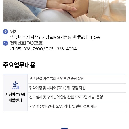
위치
: 부산광역시 사상구 사상로196(괘법동, 한빛빌딩) 4, 5층
전화번호(FAX포함)
: T.051-326-7600 / F.051-326-4004
주요업무내용
경력단절 여성 특화 직업훈련 과정 운영
취약계층 및 시니어(50+) 취·창업 지원
사상여성인력
진로설계 및 구직능력 향상 관련 프로그램 개발·운영
개발센터
기업 컨설팅(인사, 노무, 기타) 및 관련 정보 제공