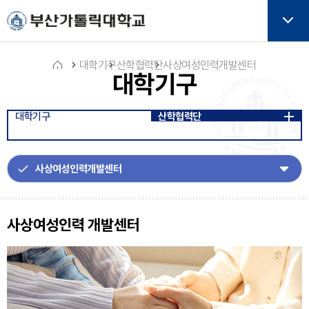
주메뉴로 가기
본문으로 가기
하단으로 가기
버튼
대학기구
산학협력단
사상여성인력개발센터
대학기구
홈
대학기구
산학협력단
아
이
콘
사상여성인력 개발센터