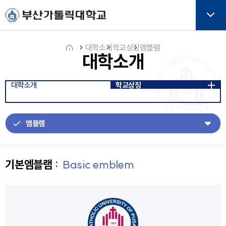
주메뉴로 가기
본문으로 가기
하단으로 가기
버튼
대학소개
학교상징
앰블램
대학소개
홈
대학소개
학교상징
아
이
콘
기본엠블램 :
Basic emblem