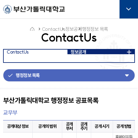
주메뉴로 가기
본문으로 가기
하단으로 가기
버튼
ContactUs
정보공개
행정정보 목록
ContactUs
홈
ContactUs
정보공개
아
이
콘
부산가톨릭대학교 행정정보 공표목록
교무부
공개
공개
공개대상 정보
공개의 범위
공개 시기
공개 방법
부서
주기
홈페이지등