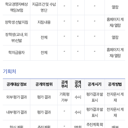
학교경영자배상
지급조건 및 수납
“
“
“
열람
책임보험
명단
홈페이지 게
장학생 선발지침
지침내용
“
“
“
재/열람
장학생(교내, 외
전체
“
“
“
열람
부)선발
홈페이지 게
학자금융자
전체
“
“
“
재/열람
기획처
공개
공개
공개대상 정보
공개의 범위
공개 시기
공개 방법
부서
주기
기획평
평가결과 발
전자문서 게
외부 평가 결과
평가 결과
수시
가부
표시
재
평가결과 발
전자문서 게
내부 평가 결과
평가 결과
“
수시
표시
재
추진계획 확
혁신 계획
추진계획
“
연1회
배부