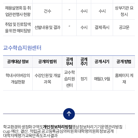
채용설명회 등 취
상부기관 요
건수
“
수시
수시
업관련행사 현황
청시
취업 및 진로탐색
선발내용 및 결과
“
수시
결제 즉시
공고문
을 위한 해외탐방
교수학습지원센터
공개
공개
공개대상 정보
공개의 범위
공개 시기
공개 방법
부서
주기
교수학
학내사이버강의
수강인원 및 개설
홈페이지 게
습지원
정기
매월3,9월
개설현황
과목
재
센터
top
학교환경위생정화구역도
개인정보처리방침
영상정보처리기기운영관리방침
cup 예산, 결산, 적립금 공고
등록금심의위원회
대학평의원회
정보공개
대학자체평가
교육만족도조사결과