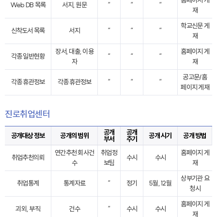
홈페이지 게
Web DB 목록
서지, 원문
“
“
“
재
학교신문 게
신착도서 목록
서지
“
“
“
재
장서, 대출, 이용
홈페이지 게
각종 일반현황
“
“
“
자
재
공고문/홈
각종 휴관정보
각종 휴관정보
“
“
“
페이지 게재
진로취업센터
공개
공개
공개대상 정보
공개의 범위
공개 시기
공개 방법
부서
주기
연간추천 회사건
취업정
홈페이지 게
취업추천의뢰
수시
수시
수
보팀
재
상부기관 요
취업통계
통계자료
“
정기
5월, 12월
청시
홈페이지 게
괴외, 부직
건수
“
수시
수시
재