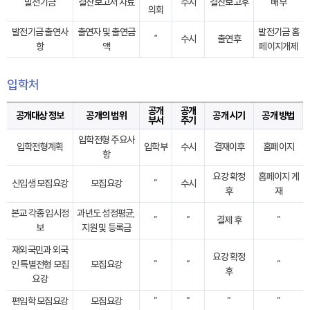
발전기금
결산보고서 자료
수시
결산보고후
배부
의회
발전기금 출연사
출연자 및 출연금
발전기금 홈
“
수시
출연후
항
액
페이지개제
입학처
공개
공개
공개대상 정보
공개의 범위
공개 시기
공개 방법
부서
주기
입학전형 주요사
입학전형계획
입학부
수시
결재이후
홈페이지
항
요강 확정
홈페이지 게
신입생 모집요강
모집요강
”
수시
후
재
본교 각종 입시정
과년도 성정평균,
”
”
결제 후
”
보
지원 및 등록금
재외국민과 외국
요강 확정
인 특별전형 모집
모집요강
”
”
”
후
요강
편입학 모집요강
모집요강
”
”
”
”