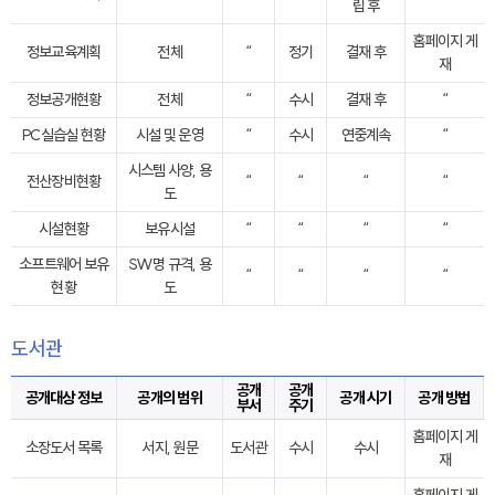
립 후
홈페이지 게
정보교육계획
전체
“
정기
결재 후
재
정보공개현황
전체
“
수시
결재 후
“
PC실습실 현황
시설 및 운영
“
수시
연중계속
“
시스템 사양, 용
전산장비현황
“
“
“
“
도
시설현황
보유시설
“
“
“
“
소프트웨어 보유
SW명 규격, 용
“
“
“
“
현황
도
도서관
공개
공개
공개대상 정보
공개의 범위
공개 시기
공개 방법
부서
주기
홈페이지 게
소장도서 목록
서지, 원문
도서관
수시
수시
재