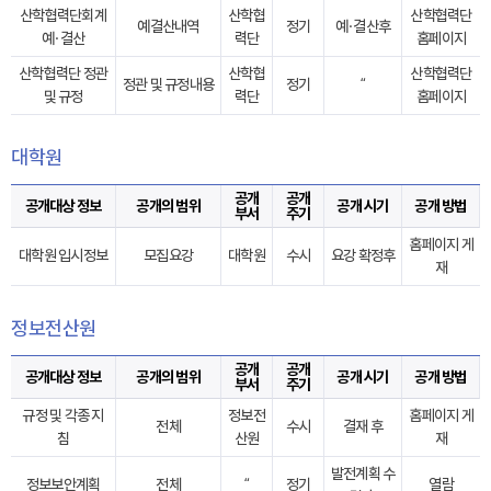
산학협력단회계
산학협
산학협력단
예결산내역
정기
예·결산후
예·결산
력단
홈페이지
산학협력단 정관
산학협
산학협력단
정관 및 규정내용
정기
“
및 규정
력단
홈페이지
대학원
공개
공개
공개대상 정보
공개의 범위
공개 시기
공개 방법
부서
주기
홈페이지 게
대학원 입시정보
모집요강
대학원
수시
요강 확정후
재
정보전산원
공개
공개
공개대상 정보
공개의 범위
공개 시기
공개 방법
부서
주기
규정 및 각종 지
정보전
홈페이지 게
전체
수시
결재 후
침
산원
재
발전계획 수
정보보안계획
전체
“
정기
열람