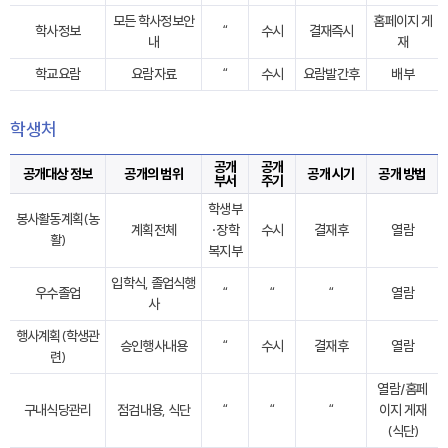
모든 학사정보안
홈페이지 게
학사정보
“
수시
결재즉시
내
재
학교요람
요람자료
“
수시
요람발간후
배부
학생처
공개
공개
공개대상 정보
공개의 범위
공개 시기
공개 방법
부서
주기
학생부
봉사활동계획(농
계획전체
·장학
수시
결재후
열람
활)
복지부
입학식, 졸업식행
우수졸업
“
“
“
열람
사
행사계획(학생관
승인행사내용
“
수시
결재후
열람
련)
열람/홈페
구내식당관리
점검내용, 식단
“
“
“
이지 게재
(식단)