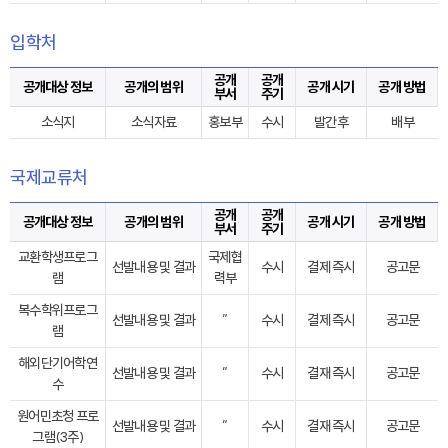
입학처
공개
공개
공개대상 정보
공개의 범위
공개 시기
공개 방법
부서
주기
소식지
소식자료
홍보부
수시
발간후
배부
국제교류처
공개
공개
공개대상 정보
공개의 범위
공개 시기
공개 방법
부서
주기
교환학생프로그
국제협
선발내용 및 결과
수시
결제 즉시
공고문
램
력부
복수학위프로그
선발내용 및 결과
”
수시
결제 즉시
공고문
램
해외단기어학연
선발내용 및 결과
”
수시
결재 즉시
공고문
수
원어민초청 프로
선발내용 및 결과
”
수시
결재 즉시
공고문
그램(3주)