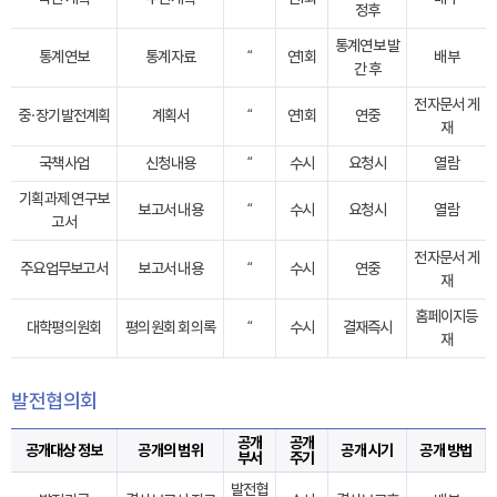
정후
통계연보 발
통계연보
통계자료
“
연1회
배부
간 후
전자문서 게
중·장기발전계획
계획서
“
연1회
연중
재
국책사업
신청내용
“
수시
요청시
열람
기획과제 연구보
보고서 내용
“
수시
요청시
열람
고서
전자문서 게
주요업무보고서
보고서 내용
“
수시
연중
재
홈페이지등
대학평의원회
평의원회 회의록
“
수시
결재즉시
재
발전협의회
공개
공개
공개대상 정보
공개의 범위
공개 시기
공개 방법
부서
주기
발전협