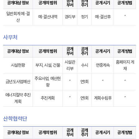
공개
공개
공개대상 정보
공개의 범위
공개 시기
공개 방법
부서
주기
일반회계 예·결
예·결산내역
경리부
정기
예·결산후
“
산
사무처
공개
공개
공개대상 정보
공개의 범위
공개 시기
공개 방법
부서
주기
시설관
홈페이지 게
시설현황
부지, 시설, 건물
수시
연중계속
리부
재
주요사업, 예산현
금년도사업예산
“
연1회
“
“
황
에너지절약 추진
추진계획
“
연1회
계획수립후
“
계획
산학협력단
공개
공개
공개대상 정보
공개의 범위
공개 시기
공개 방법
부서
주기