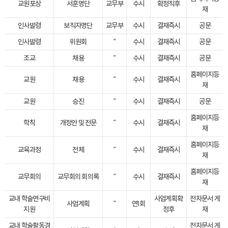
교원포상
서훈명단
교무부
수시
확정직후
재
인사발령
보직자명단
교무부
수시
결재즉시
공문
인사발령
위원회
“
수시
결재즉시
공문
조교
채용
“
수시
결재즉시
공문
홈페이지등
교원
채용
“
수시
결재즉시
재
교원
승진
“
수시
결재즉시
공문
홈페이지등
학칙
개정안 및 전문
“
수시
결재즉시
재
홈페이지등
교육과정
전체
“
수시
결재즉시
재
홈페이지등
교무회의
교무회의 회의록
“
수시
결재즉시
재
교내 학술연구비
사업계획확
전자문서 게
사업계획
“
연1회
지원
정후
재
교내 학술활동경
전자문서 게