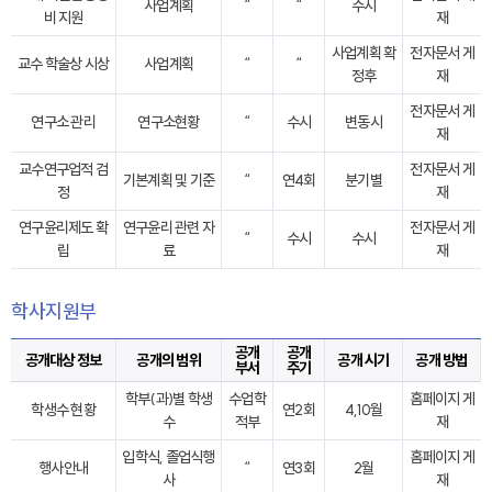
사업계획
“
“
수시
비 지원
재
사업계획 확
전자문서 게
교수 학술상 시상
사업계획
“
“
정후
재
전자문서 게
연구소 관리
연구소현황
“
수시
변동시
재
교수연구업적 검
전자문서 게
기본계획 및 기준
“
연4회
분기별
정
재
연구윤리제도 확
연구윤리 관련 자
전자문서 게
“
수시
수시
립
료
재
학사지원부
공개
공개
공개대상 정보
공개의 범위
공개 시기
공개 방법
부서
주기
학부(과)별 학생
수업학
홈페이지 게
학생수 현황
연2회
4,10월
수
적부
재
입학식, 졸업식행
홈페이지 게
행사안내
“
연3회
2월
사
재