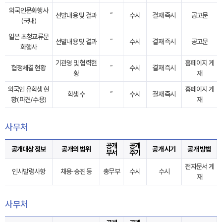
외국인문화행사
선발내용 및 결과
”
수시
결재 즉시
공고문
(국내)
일본 초청교류문
선발내용 및 결과
”
수시
결재 즉시
공고문
화행사
기관명 및 협력현
홈페이지 게
협정체결 현황
”
수시
결재 즉시
황
재
외국인 유학생 현
홈페이지 게
학생 수
”
수시
결재 즉시
황(파견/수용)
재
사무처
공개
공개
공개대상 정보
공개의 범위
공개 시기
공개 방법
부서
주기
전자문서 게
인사발령사항
채용·승진 등
총무부
수시
수시
재
사무처