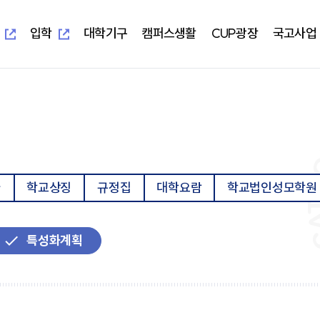
새
새
창
창
열
열
입학
대학기구
캠퍼스생활
CUP광장
국고사업
림
림
새창열림
새창열림
-UIS)
개교 기념 사업
보건과학대학
대학본부
학생편의정보안내
알립니다
지역혁신중심 대학지원체계(RISE)
대학이
학사학
부속시
학생자
임상병리학과
교무처
학생생활교육관(기숙사)
일반공지
교육 헌
임상병
중앙도서
총학생
물리치료학과
학생처
식당&매점
학사공지
대학이
물리치
정보전
동아리
방사선학과
기획처
식단표
장학공지
중장기 
방사선
신문사
치기공학과
사무처
CUP GYM
행사모집
특성화
치기공
방송국
사
학교상징
규정집
대학요람
학교법인성모학원
병원경영학과
교목처
인터넷증명발급
언론보도
병원경
학생생
언어청각치료학과
입학처
국제학생증발급신청
포토포커스
예비군
규정집
대학요
산업안전보건학과
국제교류처
서울디지털대학교
취업정보
성서교
연구처
Office 365
연구정보
학생상
개인정보 목적 외 이용 및 제3자
터
특성화계획
교양대학
자율전
제공
교수학
건강증
진로취
인성교양학부
자율전
협력교육기관
협력연