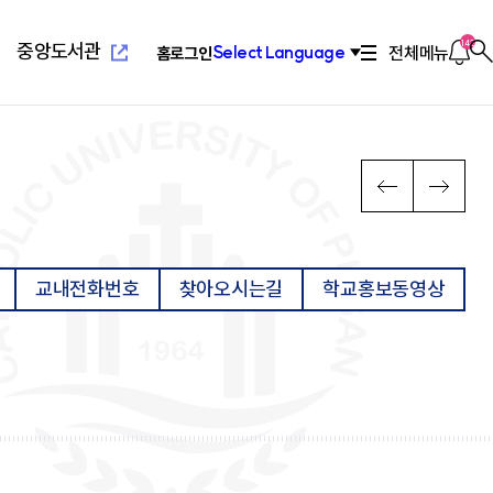
새
창
열
알
142
중앙도서관
전체메뉴
Select Language
홈
로그인
찾
림
림
기
새창열
념
위특별과정(야간)
설
치기구
고교교육기여대학지원사업
연혁/발전사
응용과학대학
부설교육기관
인터넷증명발급
이
다
PREV
NEXT
전
음
장
리학과
관(사피엔스관)
회
2010년대 ~ 현재
환경공학과
평생교육원
념
료학과
산원
연합회
2000년대 ~ 2009
환경행정학과
국제교육원
메
메
발전 계획
학과
1990 ~ 1999
컴퓨터공학과
뉴
뉴
계획
학과
1960 ~ 1989
소프트웨어학과
교내전화번호
찾아오시는길
학교홍보동영상
영학과
활교육관
컴퓨터정보공학과
로
로
대대
소방방재학과
새창열
람
학교법인성모학원
육원
이
이
담·장애소수학생지원센
동
동
공학부
습개발센터
진센터
창업지원센터
공학부
구소
산학협력단