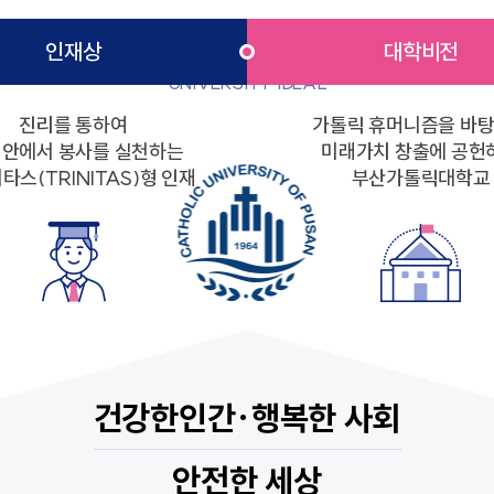
대학이상
음악교육원
부산교
인재상
대학비전
부산가톨릭신학원
찾아오시는길
학교홍
UNIVERSITY IDEAL
교통안내
학교홍
진리를 통하여
가톨릭 휴머니즘을 바
캠퍼스 맵
 안에서 봉사를 실천하는
미래가치 창출에 공헌
타스(TRINITAS)형 인재
부산가톨릭대학교
새창열림
새창열림
발전협의회사무국
비서실
건강한인간·행복한 사회
새창열림
대학통합성과관리센터
중독회
안전한 세상