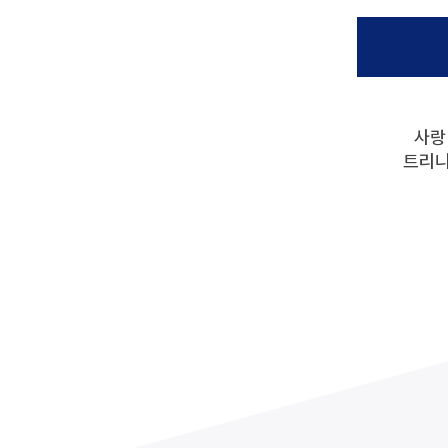
교가
사회복지상담심리학과
상담심리학과
간호과학연구소
글로벌한국학부
보건과학연구소
교내전화번호
미래설계융합학부
병원경영컨설팅연구소
응용과학연구소
경영사회복지연구소
행정부서
인문학연구소
대학/학과
사랑
신앙과삶연구소
기타
대학중점융합연구소
트리니
교양교육연구소
창업지원단
(창업보육센터)
사회공헌단