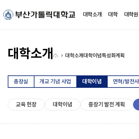
주메뉴로 가기
본문으로 가기
하단으로 가기
대학소개
대학
대학원
대학소개
대학
대학기구
캠퍼스생활
CUP광장
국고사업
총장실
간호대학
대학조직
학사정보
CUP 광장
대학혁신지원사업(CUP
대학소개
홈
새로운 도전을 향한 걸음에
새로운 도전을 향한 걸음에
새로운 도전을 향한 걸음에
새로운 도전을 향한 걸음에
새로운 도전을 향한 걸음에
새로운 도전을 향한 걸음에
대학소개
대학이념
특성화계획
약력
간호학과
학사일정
학생행사
아
발맞춰 함께하는 대학교
발맞춰 함께하는 대학교
발맞춰 함께하는 대학교
발맞춰 함께하는 대학교
발맞춰 함께하는 대학교
발맞춰 함께하는 대학교
취임사
노인복지보건학과
학사정보시스템
FAQ
이
통합인재양성관리시스템
Q&A
LXP
자유게시판
콘
총장실
개교 기념 사업
대학이념
연혁/발전
학사안내
언론영상게시판
비교과가이드북
학교상징
비교과 월별 계획
온라인 서식
교육 헌장
대학이념
중장기 발전 계획
심볼마크
사회과학대학
전용컬러
로고타입
시그니처
경영학과
앰블램
유통마케팅학과
UI메뉴얼
경영정보학과
부설연구소
학교상징
사회복지학과