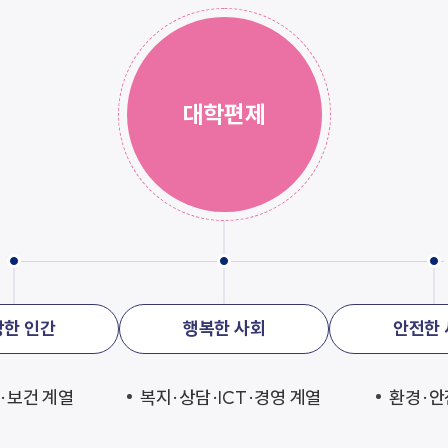
대학편제
강한 인간
행복한 사회
안전한 
·보건 계열
복지·상담·ICT·경영 계열
환경·안