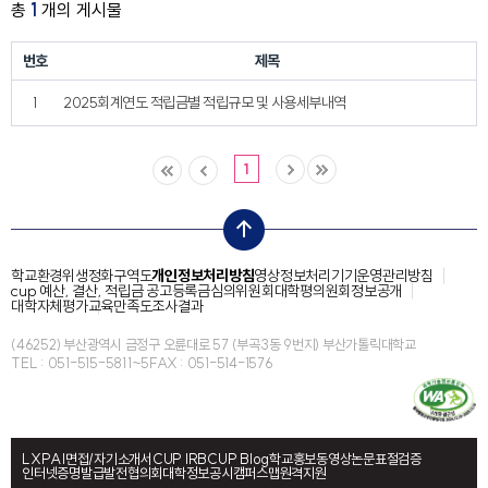
총
1
개의 게시물
번호
제목
1
2025회계연도 적립금별 적립규모 및 사용세부내역
1
top
학교환경위생정화구역도
개인정보처리방침
영상정보처리기기운영관리방침
cup 예산, 결산, 적립금 공고
등록금심의위원회
대학평의원회
정보공개
대학자체평가
교육만족도조사결과
(46252) 부산광역시 금정구 오륜대로 57 (부곡3동 9번지) 부산가톨릭대학교
TEL : 051-515-5811~5
FAX : 051-514-1576
LXP
AI면접/자기소개서
CUP IRB
CUP Blog
학교홍보동영상
논문표절검증
인터넷증명발급
발전협의회
대학정보공시
캠퍼스맵
원격지원