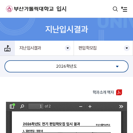
주메뉴로 가기
본문으로 가기
하단으로 가기
입시
지난입시결과
지난입시결과
편입학모집
2026학년도
학과소개 책자