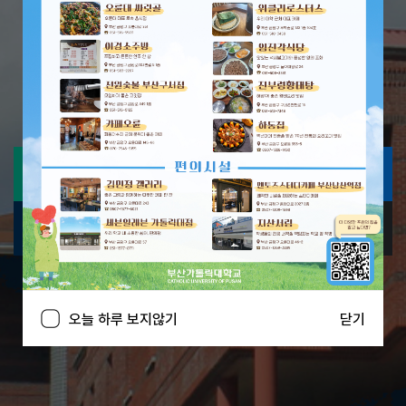
100년을 향한 힘찬 발돋움
Year
Day
Hour
Minute
3
7
2
1
9
2
1
2
8
290
38,845
납입액
억원
납입건수
건
51,117
누적참여
건
부산가톨릭대학교 홈으로
시작
오늘 하루 보지않기
닫기