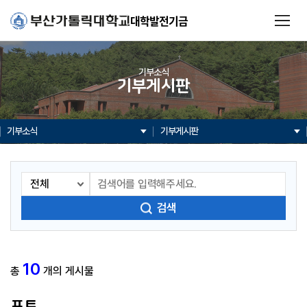
대학발전기금
기부소식
기부게시판
기부소식
기부게시판
검색
10
총
개의 게시물
포토