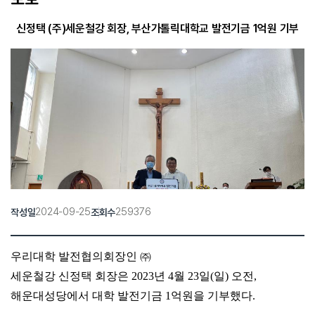
신정택 (주)세운철강 회장, 부산가톨릭대학교 발전기금 1억원 기부
2024-09-25
259376
작성일
조회수
우리대학 발전협의회장인
㈜
세운철강 신정택 회장은 2023년
4
월
23
일
(
일
)
오전
,
해운대성당에서 대학 발전기금
1억원을 기부했다.