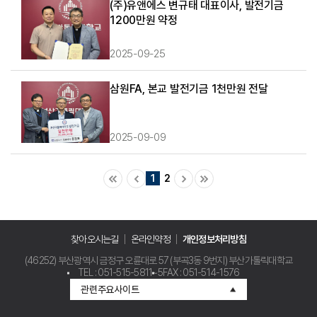
(주)유앤에스 변규태 대표이사, 발전기금
1200만원 약정
2025-09-25
삼원FA, 본교 발전기금 1천만원 전달
2025-09-09
1
2
찾아오시는길
온라인약정
개인정보처리방침
(46252) 부산광역시 금정구 오륜대로 57 (부곡3동 9번지) 부산가톨릭대학교
TEL : 051-515-5811~5
FAX : 051-514-1576
관련주요사이트