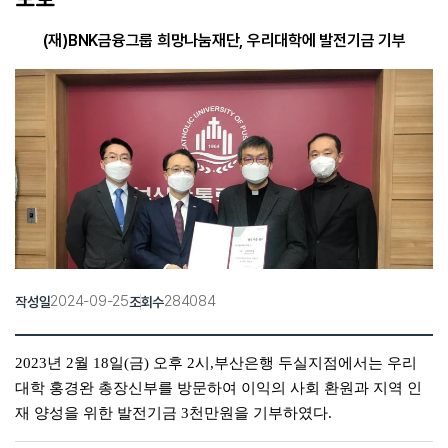
(재)BNK금융그룹 희망나눔재단, 우리대학에 발전기금 기부
2024-09-25
284084
작성일
조회수
2023년 2월 18일(금)
오후 2시,
부산은행 두실지점에서는 우리
대학 홍경완 총장신부를 방문하여
이익의 사회 환원과 지역 인
재 양성을 위한 발전기금 3천만원을 기부하였다.