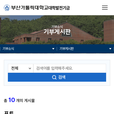
대학발전기금
기부소식
기부게시판
기부소식
기부게시판
검색
10
총
개의 게시물
포토