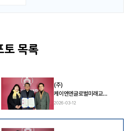
포토 목록
(주)
케이엔엔글로벌미래교육
원, 우리 대학에 매월
2026-03-12
100만원 발전기금 기부
약정