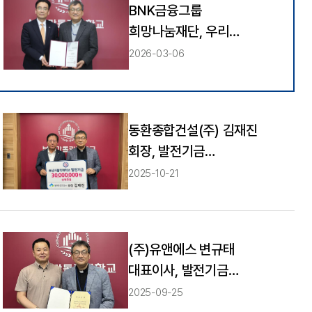
BNK금융그룹
희망나눔재단, 우리
대학에 발전기금 기부
2026-03-06
동환종합건설(주) 김재진
회장, 발전기금
3,000만원 기부
2025-10-21
(주)유앤에스 변규태
대표이사, 발전기금
1200만원 약정
2025-09-25