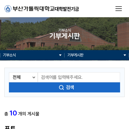
대학발전기금
기부소식
기부게시판
기부소식
기부게시판
검색
10
총
개의 게시물
포토