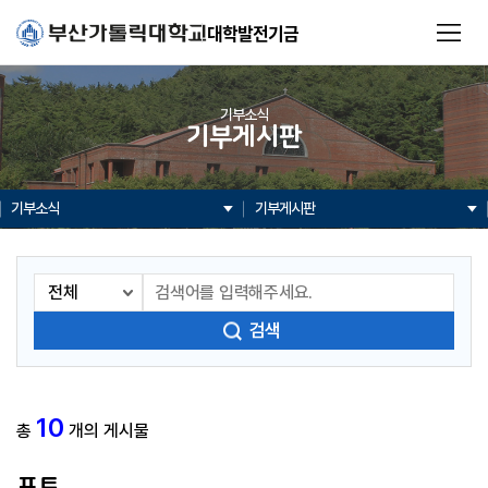
대학발전기금
기부소식
기부게시판
기부소식
기부게시판
검색
10
총
개의 게시물
포토