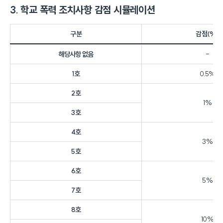
3. 학교 폭력 조치사항 감점 시뮬레이션
구분
감점(%)
해당사항 없음
-
1호
0.5%
2호
1%
3호
4호
3%
5호
6호
5%
7호
8호
10%