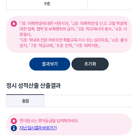
9호
「1호: 피해학생에 대한 서면사과」 「2호: 피해학생 및 신고, 고발 학생에
대한 접촉, 협박 및 보복행위의 금지」 「3호: 학교에서의 봉사」 「4호: 사
회봉사」
「5호: 학내외 전문가에 의한 특별교육 이수 또는 심리치료」 「6호: 출석
정지」 「7호: 학급교체」 「8호: 전학」 「9호: 퇴학처분」
결과보기
초기화
정시 성적산출 산출결과
총점
영어점수는 영어등급을 입력해주세요.
지난 입시결과 바로가기